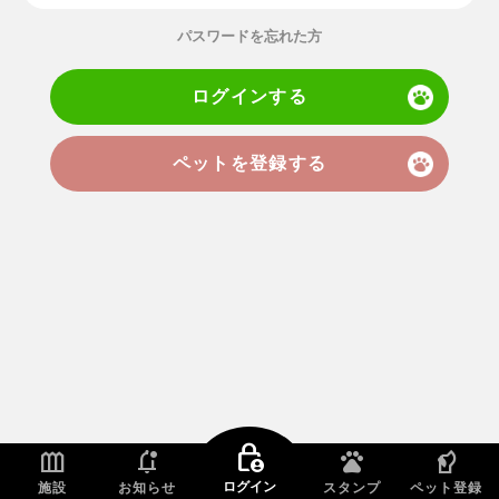
パスワードを忘れた方
ログインする
ペットを登録する
lock_person
outdoor_garden
notifications_unread
pets
sound_detection_dog_barking
ログイン
施設
お知らせ
スタンプ
ペット登録